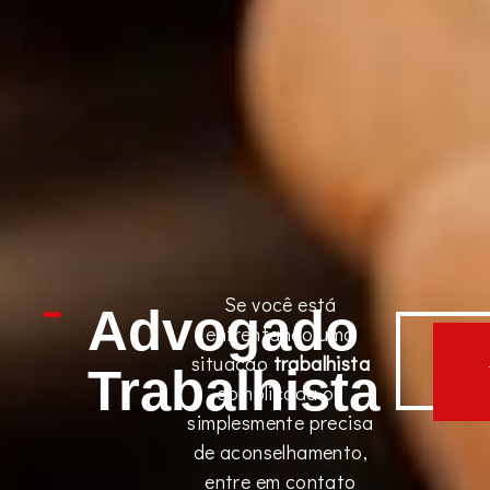
Se você está
Advogado
enfrentando uma
SA
situação
trabalhista
MA
Trabalhista
complicada ou
simplesmente precisa
de aconselhamento,
entre em contato